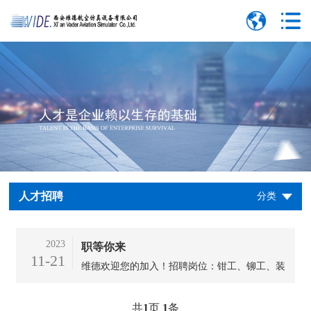
人才招聘
分类
2023
职等你来
11-21
维德欢迎您的加入！招聘岗位：钳工、铆工、装
配工、喷漆工。
共
1
页
1
条